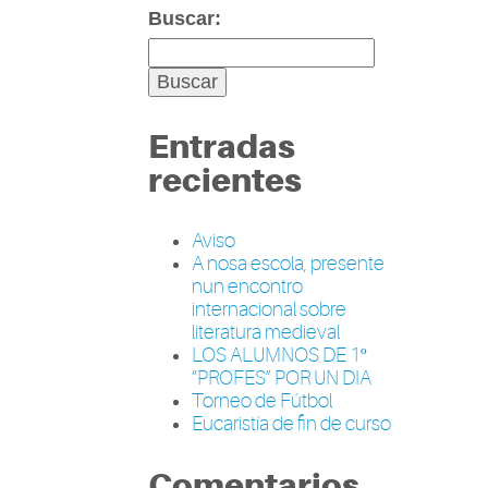
Buscar:
Entradas
recientes
Aviso
A nosa escola, presente
nun encontro
internacional sobre
literatura medieval
LOS ALUMNOS DE 1º
“PROFES” POR UN DIA
Torneo de Fútbol
Eucaristía de fin de curso
Comentarios