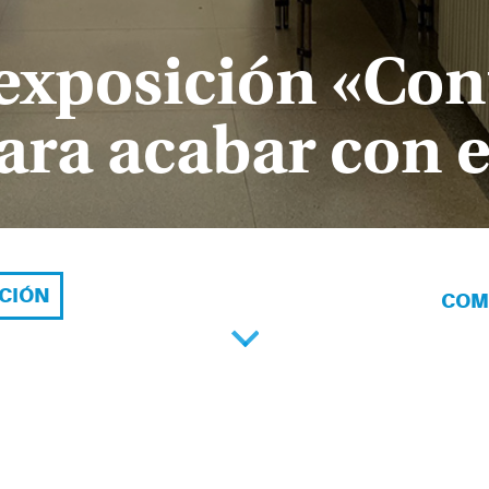
 exposición «Con
para acabar con 
ACIÓN
COM