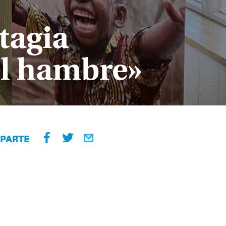
tagia
el hambre»
PARTE