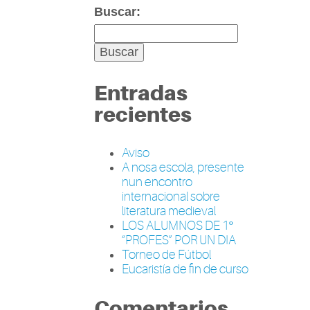
Buscar:
Entradas
recientes
Aviso
A nosa escola, presente
nun encontro
internacional sobre
literatura medieval
LOS ALUMNOS DE 1º
“PROFES” POR UN DIA
Torneo de Fútbol
Eucaristía de fin de curso
Comentarios