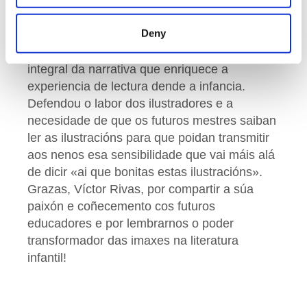
a meticulosidade e a arte de saber ler entre
liñas para captar a esencia dunha historia a
Deny
través das imaxes. Segundo el, a ilustración
non é só un complemento, senón unha parte
integral da narrativa que enriquece a
experiencia de lectura dende a infancia.
Defendou o labor dos ilustradores e a
necesidade de que os futuros mestres saiban
ler as ilustracións para que poidan transmitir
aos nenos esa sensibilidade que vai máis alá
de dicir «ai que bonitas estas ilustracións».
Grazas, Víctor Rivas, por compartir a súa
paixón e coñecemento cos futuros
educadores e por lembrarnos o poder
transformador das imaxes na literatura
infantil!