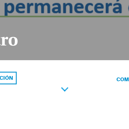
tro
ACIÓN
COM