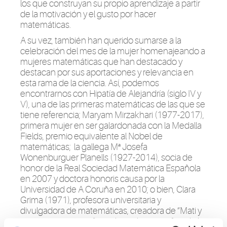
los que construyan su propio aprendizaje a partir
de la motivación y el gusto por hacer
matemáticas.
A su vez, también han querido sumarse a la
celebrac
i
ón del mes de la mujer
homenajeando
a
mujeres matemáticas que han destacado y
destacan por sus aportaciones y relevancia en
esta rama de la ciencia. Así, podemos
encontrarnos con Hipatía de Alejandría (siglo IV y
V), una de las primeras matemáticas de las que se
tiene referencia;
Maryam Mirzakhari
(1977-2017)
,
primera mujer en ser galardonada con la Medalla
Fields, premio equivalente al Nobel de
matemáticas; la gallega Mª Josefa
Wonenburguer Planells (1927-2014), socia
de
honor de la Real Sociedad Matemá
tica Española
en 2007 y doctora honoris causa por la
Universidad de
A
Coruña en 2010; o bien, Clara
Grima (1971), profesora universitaria y
divulgadora de matemáticas, creadora de “Mati y
sus mateaventuras” para los más pequeños de la