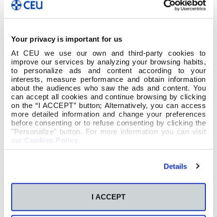
casa, donde se recogen historias dialogadas
donde Mati comparte anécdotas y curiosidades
matemáticas con dos niños con muchas
inquietudes, Sal y Ven, y con su perro Gauss.
Your privacy is important for us
At CEU we use our own and third-party cookies to
improve our services by analyzing your browsing habits,
to personalize ads and content according to your
interests, measure performance and obtain information
about the audiences who saw the ads and content. You
can accept all cookies and continue browsing by clicking
on the “I ACCEPT” button; Alternatively, you can access
more detailed information and change your preferences
before consenting or to refuse consenting by clicking the
"Personalize" button. For more information you can visit
our
Cookies Policy
.
Details
I ACCEPT