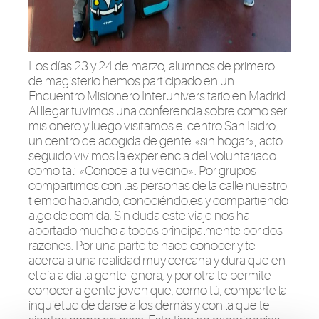
Los días 23 y 24 de marzo, alumnos de primero
de magisterio hemos participado en un
Encuentro Misionero Interuniversitario en Madrid.
Al llegar tuvimos una conferencia sobre como ser
misionero y luego visitamos el centro San Isidro,
un centro de acogida de gente «sin hogar», acto
seguido vivimos la experiencia del voluntariado
como tal: «Conoce a tu vecino». Por grupos
compartimos con las personas de la calle nuestro
tiempo hablando, conociéndoles y compartiendo
algo de comida. Sin duda este viaje nos ha
aportado mucho a todos principalmente por dos
razones. Por una parte te hace conocer y te
acerca a una realidad muy cercana y dura que en
el día a día la gente ignora, y por otra te permite
conocer a gente joven que, como tú, comparte la
inquietud de darse a los demás y con la que te