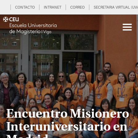
CONTACTO
INTRANET
CORREO
SECRETARIA VIRTUAL (UVi
Encuentro Misionero
Interuniversitario en