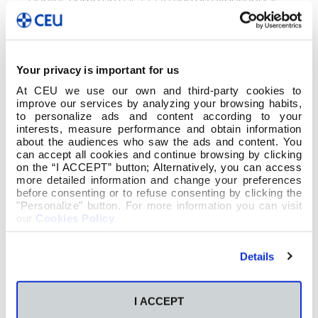
sientes como en casa. Este tipo de experiencias
ya no solo sirven como preparación para las
misiones, si no como preparación para la vida
misma.
Your privacy is important for us
At CEU we use our own and third-party cookies to
improve our services by analyzing your browsing habits,
to personalize ads and content according to your
interests, measure performance and obtain information
about the audiences who saw the ads and content. You
can accept all cookies and continue browsing by clicking
on the “I ACCEPT” button; Alternatively, you can access
more detailed information and change your preferences
before consenting or to refuse consenting by clicking the
"Personalize" button. For more information you can visit
our
Cookies Policy
.
Details
I ACCEPT