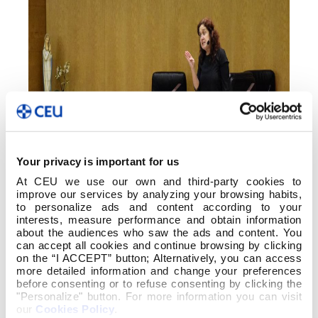
Your privacy is important for us
At CEU we use our own and third-party cookies to
improve our services by analyzing your browsing habits,
to personalize ads and content according to your
interests, measure performance and obtain information
about the audiences who saw the ads and content. You
can accept all cookies and continue browsing by clicking
on the “I ACCEPT” button; Alternatively, you can access
more detailed information and change your preferences
before consenting or to refuse consenting by clicking the
Este martes 26 de novembro, o alumnado e o
"Personalize" button. For more information you can visit
persoal docente e non docente da Escola
our
Cookies Policy
.