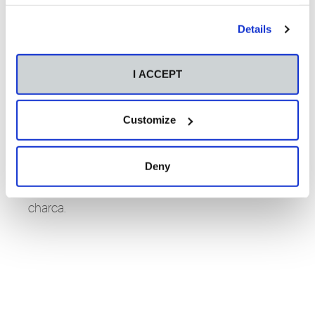
tivemos a sorte de que a escritora Paula
Carballeira viñese á Escola a contarnos un conto.
Details
Un conto sobre como contar contos. Así, ao longo
da súa interesante e interactiva intervención,
Paula Carballeira foi explicando o elementos
I ACCEPT
fundamentais da narración oral para a
continuación, expoñer distintas estratexias para
captar e manter a atención dos nenos. Para
rematar, como un exemplo práctico, Paula
Customize
Carballeira narrou un conto no que todo o público
participou. Seguro que xamais esqueceremos
que, como o Sapiño do conto, todos temos unha
Deny
pedra preciosa na cabeza. Na nosa man está
descubrir novos mundos máis aló da nosa
charca.