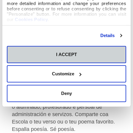
more detailed information and change your preferences
before consenting or to refuse consenting by clicking the
"Personalize" button. For more information you can visit
our
Cookies Policy
.
Details
Espalla poesía. Sementa versos e poemas.
I ACCEPT
¿Qué es poesía? ¿Y tú me lo preguntas?
Poesía… eres tú. Imos darlle a razón a
Bécquer e, con motivo do Día Mundial da
Customize
Poesía que se celebra o vindeiro domingo 21
de marzo, imos celebrar a poesía, un xénero
que non goza de tanta representatividade
Deny
coma outros. A actividade está aberta a todo
o alumnado, profesorado e persoal de
administración e servizos. Comparte coa
Escola o teu verso ou o teu poema favorito.
Espalla poesía. Sé poesía.