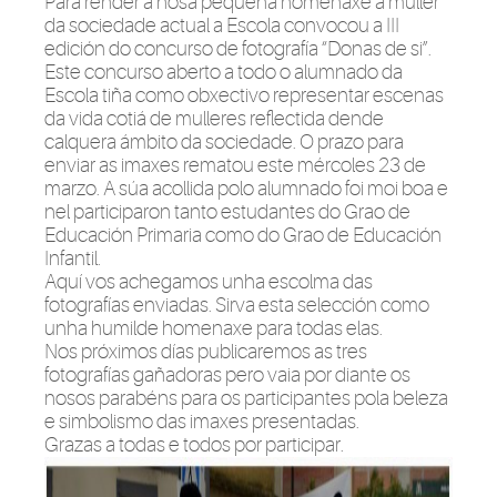
Para render a nosa pequena homenaxe a muller
da sociedade actual a Escola convocou a III
edición do concurso de fotografía “Donas de si”.
Este concurso aberto a todo o alumnado da
Escola tiña como obxectivo representar escenas
da vida cotiá de mulleres reflectida dende
calquera ámbito da sociedade. O prazo para
enviar as imaxes rematou este mércoles 23 de
marzo. A súa acollida polo alumnado foi moi boa e
nel participaron tanto estudantes do Grao de
Educación Primaria como do Grao de Educación
Infantil.
Aquí vos achegamos unha escolma das
fotografías enviadas. Sirva esta selección como
unha humilde homenaxe para todas elas.
Nos próximos días publicaremos as tres
fotografías gañadoras pero vaia por diante os
nosos parabéns para os participantes pola beleza
e simbolismo das imaxes presentadas.
Grazas a todas e todos por participar.