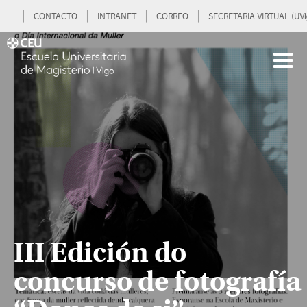
CONTACTO
INTRANET
CORREO
SECRETARIA VIRTUAL (UVi
III Edición do
concurso de fotografía