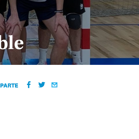
ble
PARTE