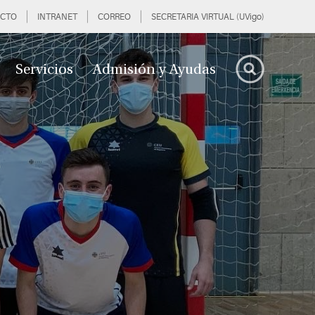
CTO
INTRANET
CORREO
SECRETARIA VIRTUAL (UVigo)
Servicios
Admisión y Ayudas