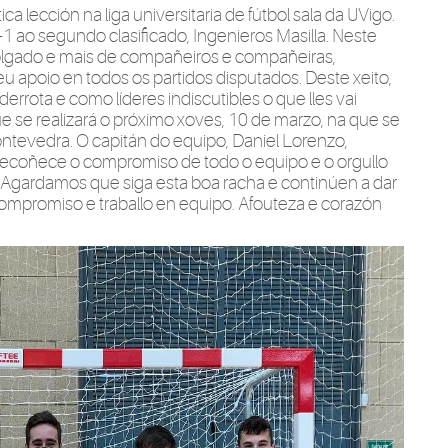
a lección na liga universitaria de fútbol sala da UVigo.
-1 ao segundo clasificado, Ingenieros Masilla. Neste
Holgado e mais de compañeiros e compañeiras,
eu apoio en todos os partidos disputados. Deste xeito,
errota e como líderes indiscutibles o que lles vai
ue se realizará o próximo xoves,
10 de marzo
, na que se
tevedra. O capitán do equipo, Daniel Lorenzo,
 recoñece o compromiso de todo o equipo e o orgullo
Agardamos que siga esta boa racha e continúen a dar
compromiso e traballo en equipo. Afouteza e corazón