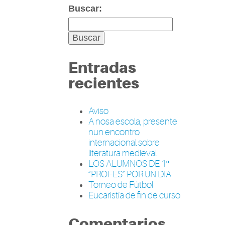
Buscar:
Entradas
recientes
Aviso
A nosa escola, presente
nun encontro
internacional sobre
literatura medieval
LOS ALUMNOS DE 1º
“PROFES” POR UN DIA
Torneo de Fútbol
Eucaristía de fin de curso
Comentarios