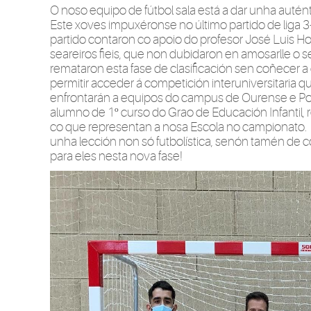
O noso equipo de fútbol sala está a dar unha auténtic
Este xoves impuxéronse no último partido de liga 3
partido contaron co apoio do profesor José Luis 
seareiros fieis, que non dubidaron en amosarlle o s
remataron esta fase de clasificación sen coñecer a d
permitir acceder á competición interuniversitaria q
enfrontarán a equipos do campus de Ourense e Pon
alumno de 1º curso do Grao de Educación Infantil,
co que representan a nosa Escola no campionato. 
unha lección non só futbolística, senón tamén de 
para eles nesta nova fase!