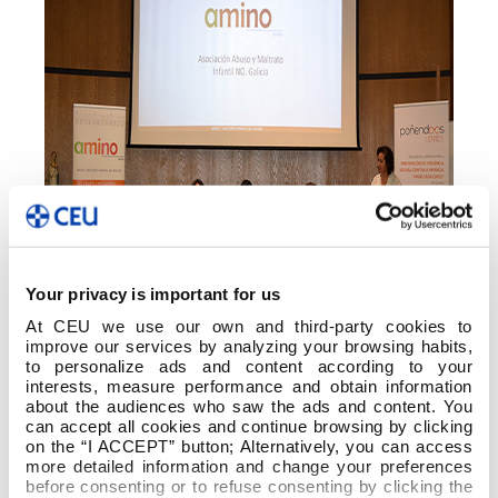
Your privacy is important for us
At CEU we use our own and third-party cookies to
improve our services by analyzing your browsing habits,
to personalize ads and content according to your
El abuso sexual infantil es actualmente una
interests, measure performance and obtain information
realidad, pero una realidad oculta, y sabemos que
about the audiences who saw the ads and content. You
sus consecuencias pueden perdurar hasta la
can accept all cookies and continue browsing by clicking
edad adulta y pueden afectar a todas las
on the “I ACCEPT” button; Alternatively, you can access
more detailed information and change your preferences
dimensiones y aspectos de la vida de los niños y
before consenting or to refuse consenting by clicking the
niñas.