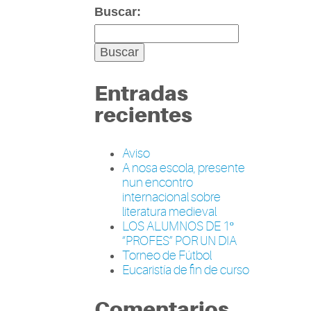
Buscar:
Entradas
recientes
Aviso
A nosa escola, presente
nun encontro
internacional sobre
literatura medieval
LOS ALUMNOS DE 1º
“PROFES” POR UN DIA
Torneo de Fútbol
Eucaristía de fin de curso
Comentarios