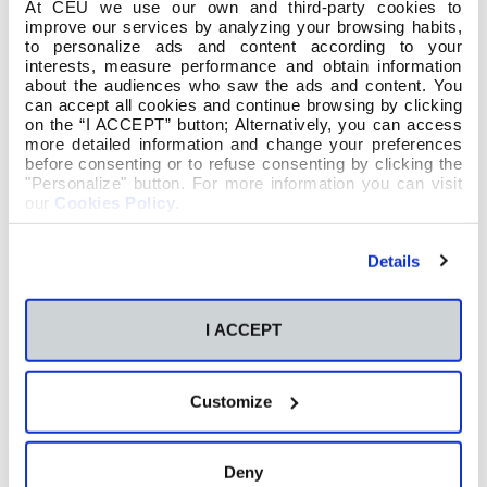
At CEU we use our own and third-party cookies to
improve our services by analyzing your browsing habits,
to personalize ads and content according to your
interests, measure performance and obtain information
about the audiences who saw the ads and content. You
can accept all cookies and continue browsing by clicking
on the “I ACCEPT” button; Alternatively, you can access
more detailed information and change your preferences
before consenting or to refuse consenting by clicking the
"Personalize" button. For more information you can visit
our
Cookies Policy
.
Details
I ACCEPT
Di Natalia Ginzburg que non abonda con ter
Customize
unha vocación, que hai que coñecela, amala
e servila con paixón. A todo o alumnado de 4º
que hoxe comeza un novo curso, esta vez
Deny