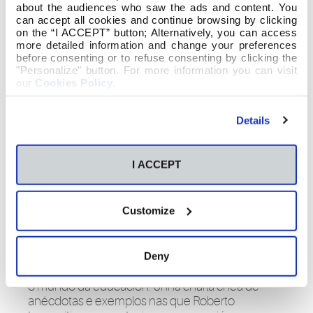
about the audiences who saw the ads and content. You
can accept all cookies and continue browsing by clicking
on the “I ACCEPT” button; Alternatively, you can access
more detailed information and change your preferences
before consenting or to refuse consenting by clicking the
"Personalize" button. For more information you can visit
our
Cookies Policy
.
Details
I ACCEPT
Que é ser un mestre? Que significa ser mestre?
Que papel temos na nosa sociedade? Preguntas
difíciles para as que non hai respostas exactas,
Customize
pero preguntas moi acaídas para o Día do Mestre
que celebramos este xoves. O encargado de
respondelas foi un mestre, Roberto Sande,
Deny
profesor de Educación Infantil do Colexio Cluny
que veu falarnos do seu día a día e de como ve el
o mundo da educación. Unha charla chea de
anécdotas e exemplos nas que Roberto