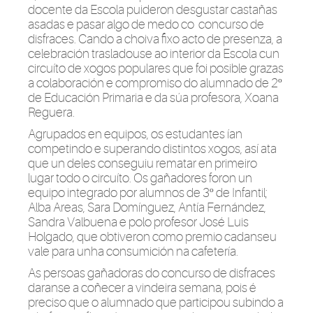
docente da Escola puideron desgustar castañas
asadas e pasar algo de medo co concurso de
disfraces. Cando a choiva fixo acto de presenza, a
celebración trasladouse ao interior da Escola cun
circuíto de xogos populares que foi posible grazas
a colaboración e compromiso do alumnado de 2º
de Educación Primaria e da súa profesora, Xoana
Reguera.
Agrupados en equipos, os estudantes ían
competindo e superando distintos xogos, así ata
que un deles conseguiu rematar en primeiro
lugar todo o circuíto. Os gañadores foron un
equipo integrado por alumnos de 3º de Infantil;
Alba Areas, Sara Domínguez, Antía Fernández,
Sandra Valbuena e polo profesor José Luis
Holgado, que obtiveron como premio cadanseu
vale para unha consumición na cafetería.
As persoas gañadoras do concurso de disfraces
daranse a coñecer a vindeira semana, pois é
preciso que o alumnado que participou subindo a