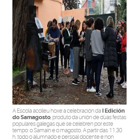
A Escola acolleu hoxe a celebración da
I Edición
do Samagosto
, produto da unión de dúas festas
populares galegas que se celebren por este
tempo: o Samaín e o magosto. A partir das 11.30
h, todo o alumnado e persoal docente e non