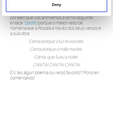
tamén a máis popular. Entre as actividades,
Deny
salientamos o cartel, feito por Gabriel Portela, e
unha lista de reprodución con cancións elixidas
por eles que vos animamos a oír no seguinte
enlace:
Spotify
porque o mellor xeito de
homenaxear a Rosalía e través dos seus versos e
a súa obra:
Canta porque a luz te escoite.
Canta porque o millo medre.
Canta, que fuxiu a noite.
CANTA! CANTA! CANTA!
E ti, tes algún poema ou verso favorito? Pono en
comentarios!