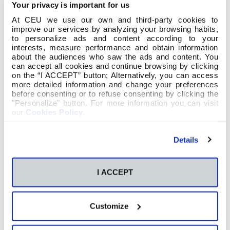
Your privacy is important for us
At CEU we use our own and third-party cookies to
improve our services by analyzing your browsing habits,
to personalize ads and content according to your
interests, measure performance and obtain information
about the audiences who saw the ads and content. You
can accept all cookies and continue browsing by clicking
on the “I ACCEPT” button; Alternatively, you can access
more detailed information and change your preferences
before consenting or to refuse consenting by clicking the
"Personalize" button. For more information you can visit
our
Cookies Policy
.
Details
I ACCEPT
O alumnado de 3º de Educación Primaria
deseñou algunhas actividades para conmemorar
Customize
este día dedicado á figura de Rosalía de Castro, a
escritora máis importante da literatura galega e