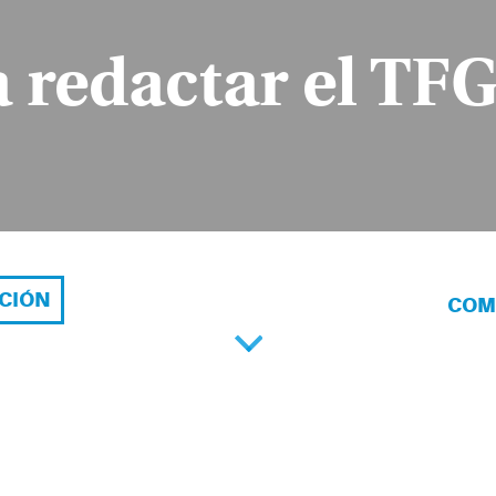
 redactar el TFG
ACIÓN
COM