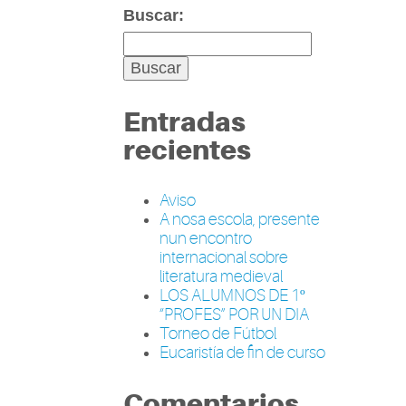
Buscar:
Entradas
recientes
Aviso
A nosa escola, presente
nun encontro
internacional sobre
literatura medieval
LOS ALUMNOS DE 1º
“PROFES” POR UN DIA
Torneo de Fútbol
Eucaristía de fin de curso
Comentarios