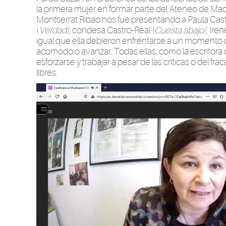
la primera mujer en formar parte del Ateneo de Madri
Montserrat Ribao nos fue presentando a Paula Cast
(
Verdad)
, condesa Castro-Real (
Cuesta abajo)
, Iren
igual que ella debieron enfrentarse a un momento de
acomodo o avanzar. Todas ellas, como la escritora 
esforzarse y trabajar a pesar de las críticas o del f
libres.