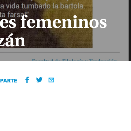
jes femeninos
azán
PARTE