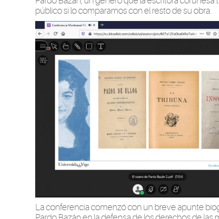
Pardo Bazán, un género que la escritora coruñesa 
público si lo comparamos con el resto de su obra.
La conferencia comenzó con un breve apunte biográ
Pardo Bazán en la defensa de los derechos de las m