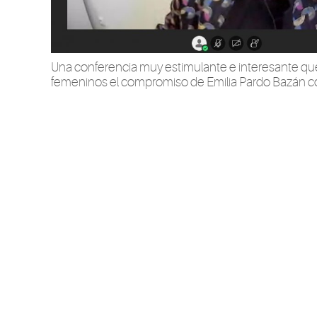
Una conferencia muy estimulante e interesante que
femeninos el compromiso de Emilia Pardo Bazán con