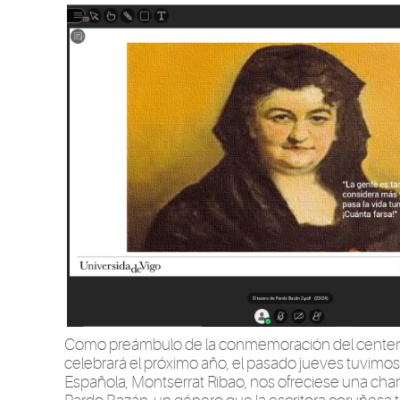
Como preámbulo de la conmemoración del centenar
celebrará el próximo año, el pasado jueves tuvimos l
Española, Montserrat Ribao, nos ofreciese una char