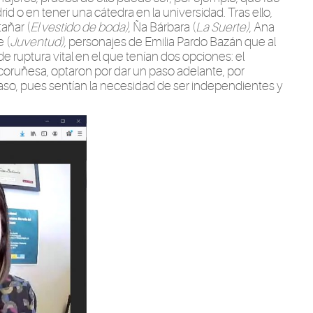
d o en tener una cátedra en la universidad. Tras ello,
añar (
El vestido de boda)
, Ña Bárbara (
La Suerte)
, Ana
e (
Juventud),
personajes de Emilia Pardo Bazán que al
 ruptura vital en el que tenían dos opciones: el
coruñesa, optaron por dar un paso adelante, por
racaso, pues sentían la necesidad de ser independientes y