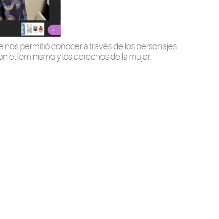
 nos permitió conocer a través de los personajes
 el feminismo y los derechos de la mujer.