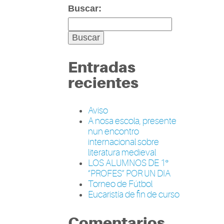
Buscar:
Entradas
recientes
Aviso
A nosa escola, presente
nun encontro
internacional sobre
literatura medieval
LOS ALUMNOS DE 1º
“PROFES” POR UN DIA
Torneo de Fútbol
Eucaristía de fin de curso
Comentarios