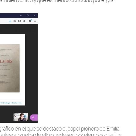
también cultivó y que es menos conocido por el gran
fico en el que se destacó el papel pionero de Emilia
ujeres, prueba de ello puede ser, por ejemplo, que fue