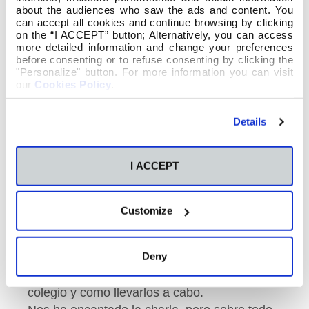
about the audiences who saw the ads and content. You
can accept all cookies and continue browsing by clicking
on the “I ACCEPT” button; Alternatively, you can access
more detailed information and change your preferences
before consenting or to refuse consenting by clicking the
"Personalize" button. For more information you can visit
our
Cookies Policy
.
Details
Hoy nos ha visitado la coordinadora de
Educación infantil del colegio Miralba
I ACCEPT
(Jeusitinas Vigo).
Ha sido una charla impartida a los alumnos
de segundo de infantil, dentro de la
Customize
asignatura Fundamentos psicológicos de la
Atención Temprana.
Deny
Fini Alvarez, nos enseñó los métodos de
Estimulación Temprana que tienen en su
colegio y como llevarlos a cabo.