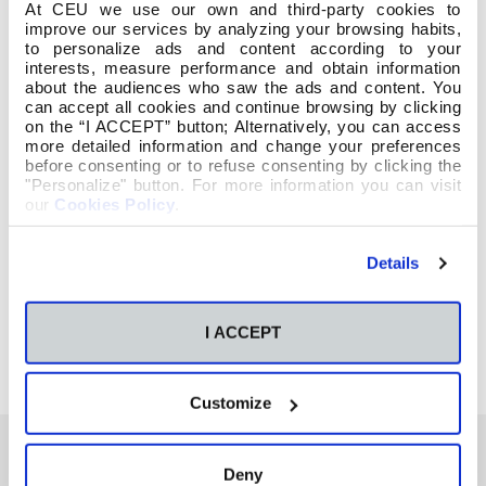
Inmaculada hay
At CEU we use our own and third-party cookies to
que soñar,
improve our services by analyzing your browsing habits,
ilusionarse
to personalize ads and content according to your
interests, measure performance and obtain information
about the audiences who saw the ads and content. You
can accept all cookies and continue browsing by clicking
on the “I ACCEPT” button; Alternatively, you can access
more detailed information and change your preferences
before consenting or to refuse consenting by clicking the
"Personalize" button. For more information you can visit
apasionadamente con Ella y con las almas.
our
Cookies Policy
.
(P. Tomás Morales)
Details
I ACCEPT
Customize
Deny