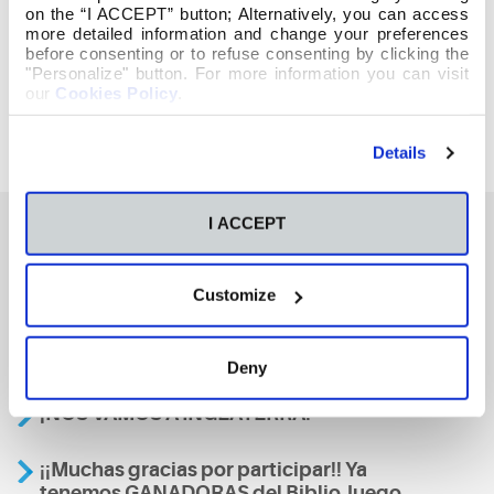
se muestra María. (P. Tomás Morales)
on the “I ACCEPT” button; Alternatively, you can access
more detailed information and change your preferences
before consenting or to refuse consenting by clicking the
"Personalize" button. For more information you can visit
our
Cookies Policy
.
Details
I ACCEPT
También te podría interesar
Customize
Curso Monitor de tiempo libre
Deny
¡NOS VAMOS A INGLATERRA!
¡¡Muchas gracias por participar!! Ya
tenemos GANADORAS del BiblioJuego