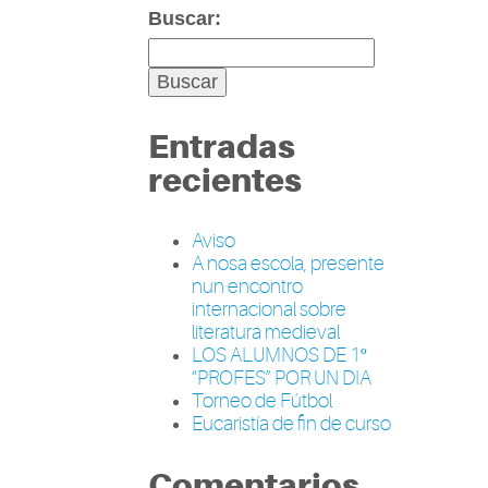
Buscar:
Entradas
recientes
Aviso
A nosa escola, presente
nun encontro
internacional sobre
literatura medieval
LOS ALUMNOS DE 1º
“PROFES” POR UN DIA
Torneo de Fútbol
Eucaristía de fin de curso
Comentarios