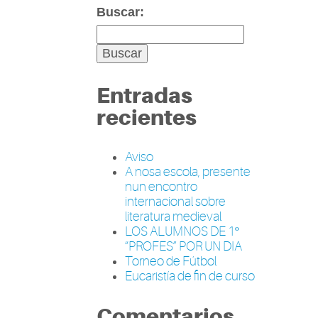
Buscar:
Entradas
recientes
Aviso
A nosa escola, presente
nun encontro
internacional sobre
literatura medieval
LOS ALUMNOS DE 1º
“PROFES” POR UN DIA
Torneo de Fútbol
Eucaristía de fin de curso
Comentarios