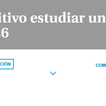
itivo estudiar 
26
ACIÓN
COM