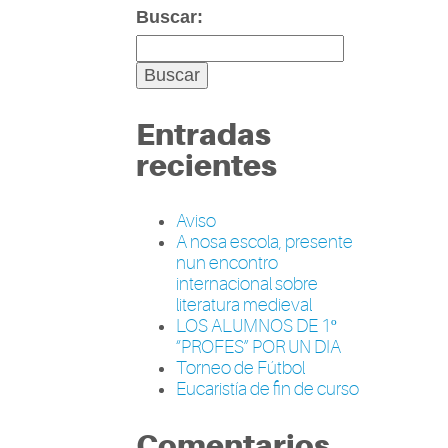
Buscar:
Entradas
recientes
Aviso
A nosa escola, presente
nun encontro
internacional sobre
literatura medieval
LOS ALUMNOS DE 1º
“PROFES” POR UN DIA
Torneo de Fútbol
Eucaristía de fin de curso
Comentarios