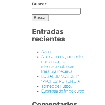
Buscar:
Entradas
recientes
Aviso
A nosa escola, presente
nun encontro
internacional sobre
literatura medieval
LOS ALUMNOS DE 1º
“PROFES” POR UN DIA
Torneo de Fútbol
Eucaristía de fin de curso
Comentarios