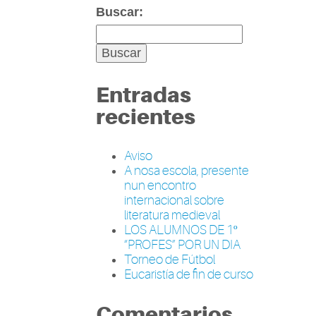
Buscar:
Entradas
recientes
Aviso
A nosa escola, presente
nun encontro
internacional sobre
literatura medieval
LOS ALUMNOS DE 1º
“PROFES” POR UN DIA
Torneo de Fútbol
Eucaristía de fin de curso
Comentarios