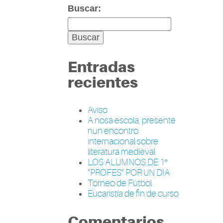
Buscar:
Entradas
recientes
Aviso
A nosa escola, presente
nun encontro
internacional sobre
literatura medieval
LOS ALUMNOS DE 1º
“PROFES” POR UN DIA
Torneo de Fútbol
Eucaristía de fin de curso
Comentarios