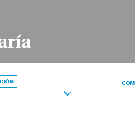
aría
ACIÓN
COM