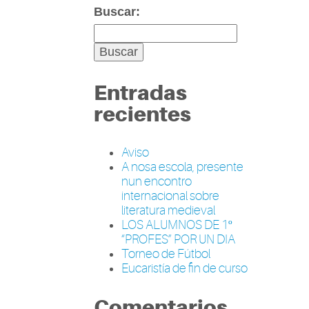
Buscar:
Entradas
recientes
Aviso
A nosa escola, presente
nun encontro
internacional sobre
literatura medieval
LOS ALUMNOS DE 1º
“PROFES” POR UN DIA
Torneo de Fútbol
Eucaristía de fin de curso
Comentarios