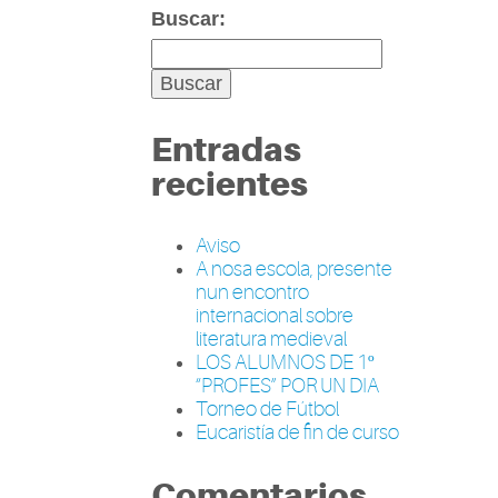
Buscar:
Entradas
recientes
Aviso
A nosa escola, presente
nun encontro
internacional sobre
literatura medieval
LOS ALUMNOS DE 1º
“PROFES” POR UN DIA
Torneo de Fútbol
Eucaristía de fin de curso
Comentarios