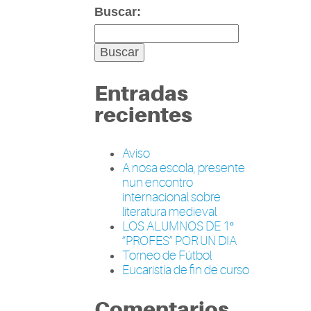
Buscar:
Entradas
recientes
Aviso
A nosa escola, presente
nun encontro
internacional sobre
literatura medieval
LOS ALUMNOS DE 1º
“PROFES” POR UN DIA
Torneo de Fútbol
Eucaristía de fin de curso
Comentarios