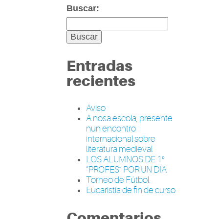
Buscar:
Entradas
recientes
Aviso
A nosa escola, presente
nun encontro
internacional sobre
literatura medieval
LOS ALUMNOS DE 1º
“PROFES” POR UN DIA
Torneo de Fútbol
Eucaristía de fin de curso
Comentarios