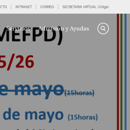
CTO
INTRANET
CORREO
SECRETARIA VIRTUAL (UVigo)
Servicios
Admisión y Ayudas