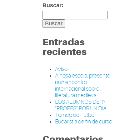
Buscar:
Entradas
recientes
Aviso
A nosa escola, presente
nun encontro
internacional sobre
literatura medieval
LOS ALUMNOS DE 1º
“PROFES” POR UN DIA
Torneo de Fútbol
Eucaristía de fin de curso
Comentarios