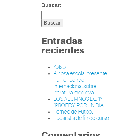
Buscar:
Entradas
recientes
Aviso
A nosa escola, presente
nun encontro
internacional sobre
literatura medieval
LOS ALUMNOS DE 1º
“PROFES” POR UN DIA
Torneo de Fútbol
Eucaristía de fin de curso
Comentarios