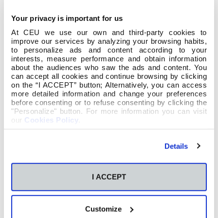
Your privacy is important for us
At CEU we use our own and third-party cookies to
improve our services by analyzing your browsing habits,
to personalize ads and content according to your
interests, measure performance and obtain information
about the audiences who saw the ads and content. You
can accept all cookies and continue browsing by clicking
on the “I ACCEPT” button; Alternatively, you can access
more detailed information and change your preferences
Ponemos a vuestra disposición toda la
before consenting or to refuse consenting by clicking the
"Personalize" button. For more information you can visit
información sobre la Convocatoria de Becas ISEP
our
Cookies Policy
.
(Movilidad con Estados Unidos) para el curso
2016-17 en nuestra web:
http://
escuelamagisterioceuvigo.es
/servicios/
escuela-
Details
magisterio-document
acion.php
Coodinadora: Raquel Vázquez Ramil
I ACCEPT
E-mail:
raquel.vazquezramil@ceu.es
Customize