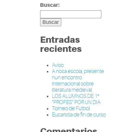
Buscar:
Entradas
recientes
Aviso
A nosa escola, presente
nun encontro
internacional sobre
literatura medieval
LOS ALUMNOS DE 1º
“PROFES” POR UN DIA
Torneo de Fútbol
Eucaristía de fin de curso
Comentarios