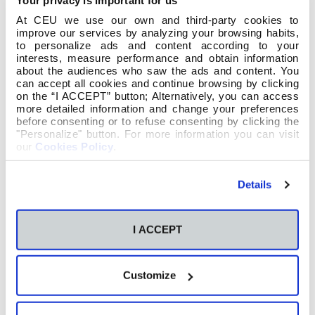
condicionan y nos influyen. Por eso, será tarea de
At CEU we use our own and third-party cookies to
los futuros maestros de Educación Infantil
improve our services by analyzing your browsing habits,
comenzar a educar desde bien pronto el gusto
to personalize ads and content according to your
estético de su alumnado e iniciarlos en el goce de
interests, measure performance and obtain information
about the audiences who saw the ads and content. You
las grandes obras pictóricas para que puedan ir
can accept all cookies and continue browsing by clicking
desarrollando una mirada crítica. Sobre ello están
on the “I ACCEPT” button; Alternatively, you can access
trabajando los alumnos de 2º curso de Educación
more detailed information and change your preferences
Infantil que están diseñando actividades para
before consenting or to refuse consenting by clicking the
trabajar este aspecto. Entre ellas destaca una
"Personalize" button. For more information you can visit
actividad que consiste en relacionar un cuadro
our
Cookies Policy
.
famoso con una foto personal del alumno. De
este modo, se trabaja no solo la historia del arte
Details
sino también sus posibilidades expresivas y
creativas en el aula.
I ACCEPT
Customize