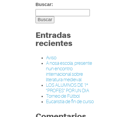
Buscar:
Entradas
recientes
Aviso
A nosa escola, presente
nun encontro
internacional sobre
literatura medieval
LOS ALUMNOS DE 1º
“PROFES” POR UN DIA
Torneo de Fútbol
Eucaristía de fin de curso
Comentarios