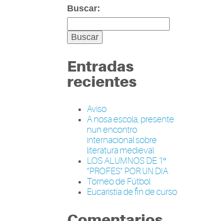
Buscar:
Entradas
recientes
Aviso
A nosa escola, presente
nun encontro
internacional sobre
literatura medieval
LOS ALUMNOS DE 1º
“PROFES” POR UN DIA
Torneo de Fútbol
Eucaristía de fin de curso
Comentarios