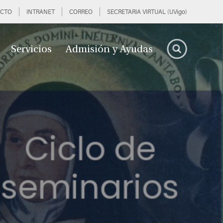
CTO
INTRANET
CORREO
SECRETARIA VIRTUAL (UVigo)
Servicios
Admisión y Ayudas