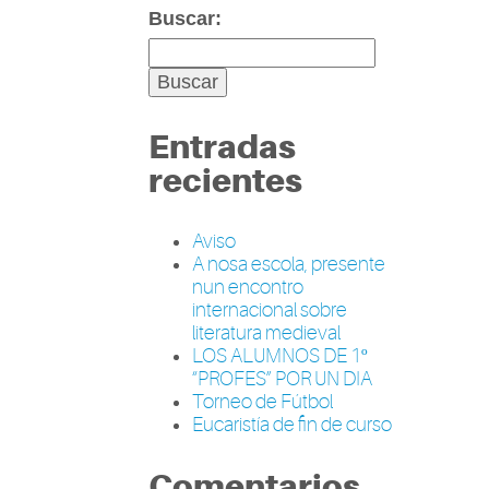
Buscar:
Entradas
recientes
Aviso
A nosa escola, presente
nun encontro
internacional sobre
literatura medieval
LOS ALUMNOS DE 1º
“PROFES” POR UN DIA
Torneo de Fútbol
Eucaristía de fin de curso
Comentarios