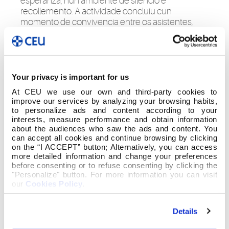
esperanza, nun ambiente de silencio e
recollemento. A actividade concluíu cun
momento de convivencia entre os asistentes,
que compartiron unha pequena comida nun
ambiente distendido. Foi o peche a unha mañá
marcada pola participación e o espírito
comunitario.
Your privacy is important for us
At CEU we use our own and third-party cookies to
improve our services by analyzing your browsing habits,
to personalize ads and content according to your
interests, measure performance and obtain information
about the audiences who saw the ads and content. You
can accept all cookies and continue browsing by clicking
on the “I ACCEPT” button; Alternatively, you can access
more detailed information and change your preferences
before consenting or to refuse consenting by clicking the
"Personalize" button. For more information you can visit
our
Cookies Policy
.
Details