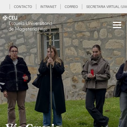
CONTACTO
INTRANET
CORREO
SECRETARIA VIRTUAL (UVi