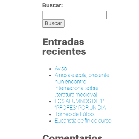
Buscar:
Entradas
recientes
Aviso
A nosa escola, presente
nun encontro
internacional sobre
literatura medieval
LOS ALUMNOS DE 1º
“PROFES” POR UN DIA
Torneo de Fútbol
Eucaristía de fin de curso
Comentarios