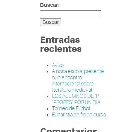
Buscar:
Entradas
recientes
Aviso
A nosa escola, presente
nun encontro
internacional sobre
literatura medieval
LOS ALUMNOS DE 1º
“PROFES” POR UN DIA
Torneo de Fútbol
Eucaristía de fin de curso
Comentarios