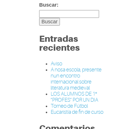
Buscar:
Entradas
recientes
Aviso
A nosa escola, presente
nun encontro
internacional sobre
literatura medieval
LOS ALUMNOS DE 1º
“PROFES” POR UN DIA
Torneo de Fútbol
Eucaristía de fin de curso
Comentarios