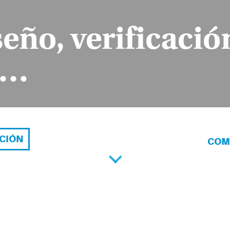
ño, verificació
n…
ACIÓN
COM