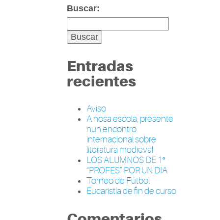
Buscar:
Entradas
recientes
Aviso
A nosa escola, presente
nun encontro
internacional sobre
literatura medieval
LOS ALUMNOS DE 1º
“PROFES” POR UN DIA
Torneo de Fútbol
Eucaristía de fin de curso
Comentarios