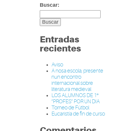
Buscar:
Entradas
recientes
Aviso
A nosa escola, presente
nun encontro
internacional sobre
literatura medieval
LOS ALUMNOS DE 1º
“PROFES” POR UN DIA
Torneo de Fútbol
Eucaristía de fin de curso
Comentarios