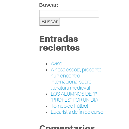
Buscar:
Entradas
recientes
Aviso
A nosa escola, presente
nun encontro
internacional sobre
literatura medieval
LOS ALUMNOS DE 1º
“PROFES” POR UN DIA
Torneo de Fútbol
Eucaristía de fin de curso
Comentarios