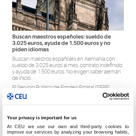
Buscan maestros españoles: sueldo de
3.025 euros, ayuda de 1.500 euros y no
piden idiomas
Buscan maestros españoles en Alemania con
sueldo de 3.025 euros al mes, contrato indefinido
y ayuda de 1.500 euros. No exigen saber alemán
de inicio.
El Servicio Público de Empleo Estatal (SEPE),
mediante la que se solicitan
educadores
infantiles españoles para trabajar en
Hamburgo (Alemania)
. Sin embargo,
no hay
que saber alemán
, solo tener el compromiso de
Your privacy is important for us
aprenderlo en caso de ser seleccionado hasta
alcanzar un nivel B1.
At CEU we use our own and third-party cookies to
improve our services by analyzing your browsing habits,
Si no es un problema estudiarlo, las condiciones