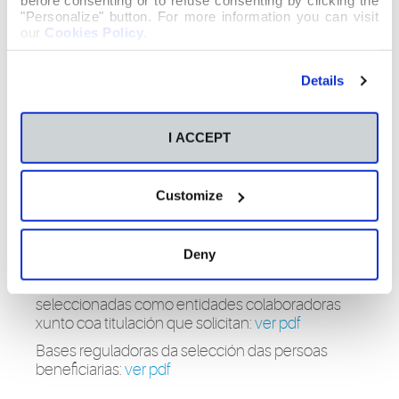
before consenting or to refuse consenting by clicking the
"Personalize" button. For more information you can visit
our
Cookies Policy
.
GRUPO GALLEGA LABORAL DEZA SL
Silleda
1 MESTRE, ESPECIALIDADE EN EDUCACIÓN
Details
PRIMARIA/GRAO EN EDUCACIÓN PRIMARIA 6
meses 6.000,00 €
I ACCEPT
NAVARRO RODRIGUEZ, RAQUEL (
ESCUELA
INFANTIL ESTRELAS AMARELAS
) Vilagarcía
de Arousa 1 MESTRE, ESPECIALIDADE EN
Customize
EDUCACIÓN INFANTIL/GRAO EN EDUCACIÓN
INFANTIL 6 meses 6.000,00 €
Deny
Empresas e corporacións sectoriais
seleccionadas como entidades colaboradoras
xunto coa titulación que solicitan:
ver pdf
Bases reguladoras da selección das persoas
beneficiarias:
ver pdf