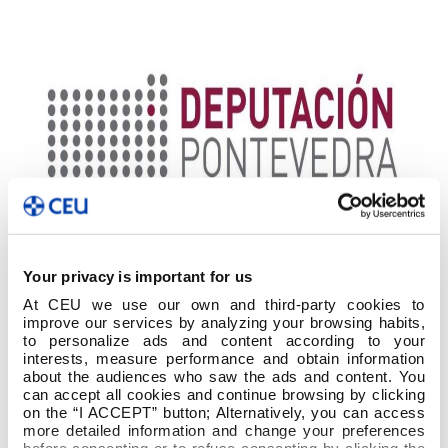
Your privacy is important for us
At CEU we use our own and third-party cookies to
improve our services by analyzing your browsing habits,
to personalize ads and content according to your
interests, measure performance and obtain information
about the audiences who saw the ads and content. You
GOBE DE CABA S.L (
ESCUELA INFANTIL
can accept all cookies and continue browsing by clicking
on the “I ACCEPT” button; Alternatively, you can access
TRASTES
) Mos 1 CICLO SUPERIOR EN
more detailed information and change your preferences
EDUCACIÓN INFANTIL 6 meses 5.700,00 €