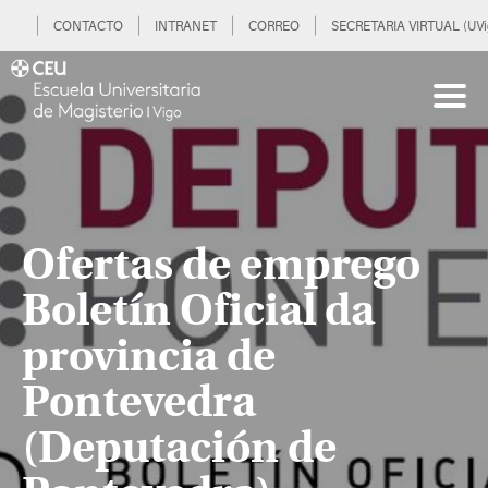
CONTACTO
INTRANET
CORREO
SECRETARIA VIRTUAL (UVi
Ofertas de emprego
Boletín Oficial da
provincia de
Pontevedra
(Deputación de