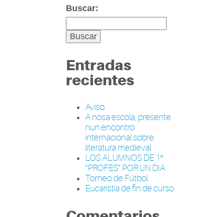
Buscar:
Entradas
recientes
Aviso
A nosa escola, presente
nun encontro
internacional sobre
literatura medieval
LOS ALUMNOS DE 1º
“PROFES” POR UN DIA
Torneo de Fútbol
Eucaristía de fin de curso
Comentarios