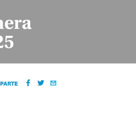
mera
25
PARTE