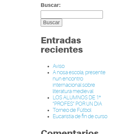
Buscar:
Entradas
recientes
Aviso
A nosa escola, presente
nun encontro
internacional sobre
literatura medieval
LOS ALUMNOS DE 1º
“PROFES” POR UN DIA
Torneo de Fútbol
Eucaristía de fin de curso
Comentarios